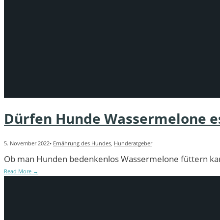
Dürfen Hunde Wassermelone e
5. November 2022
•
Ernährung des Hundes
,
Hunderatgeber
Ob man Hunden bedenkenlos Wassermelone füttern kann,
Read More
→