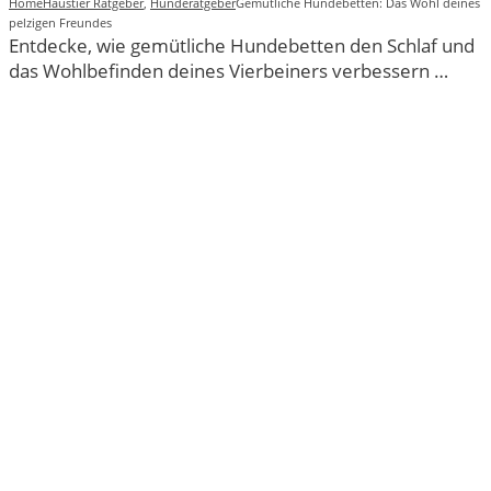
Home
Haustier Ratgeber
,
Hunderatgeber
Gemütliche Hundebetten: Das Wohl deines
pelzigen Freundes
Entdecke, wie gemütliche Hundebetten den Schlaf und
das Wohlbefinden deines Vierbeiners verbessern …