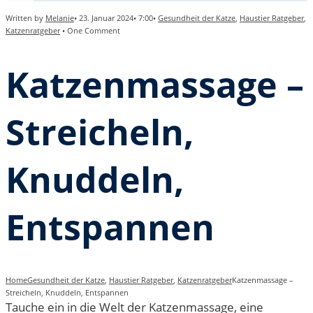
Written by
Melanie
•
23. Januar 2024
•
7:00
•
Gesundheit der Katze
,
Haustier Ratgeber
,
Katzenratgeber
• One Comment
Katzenmassage –
Streicheln,
Knuddeln,
Entspannen
Home
Gesundheit der Katze
,
Haustier Ratgeber
,
Katzenratgeber
Katzenmassage –
Streicheln, Knuddeln, Entspannen
Tauche ein in die Welt der Katzenmassage, eine