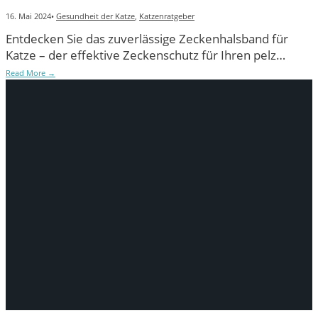
16. Mai 2024
•
Gesundheit der Katze
,
Katzenratgeber
Entdecken Sie das zuverlässige Zeckenhalsband für
Katze – der effektive Zeckenschutz für Ihren pelz…
Read More
→