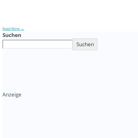
28. Oktober 2025
•
Haustier Ratgeber
,
Hunderatgeber
,
Katzenratgeber
Bild kostenlos von Adobestock: Von Volodymyr Viele zuk
Read More
→
Suchen
Suchen
Anzeige